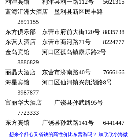
利津宾馆
利津县利一路112号
5621315
蓝海汇洲大酒店
垦利县新区民丰路
2891155
东方俱乐部
东营市府前大街120号
8835738
东营大酒店
东营市商河路71号
8224777
金岛宾馆
河口区孤岛镇康乐路2号
8886829
丽晶大酒店
东营市济南路40号
7666166
海星宾馆
河口区仙河镇兴凯湖路8号
3987877
富丽华大酒店
广饶县孙武路95号
7723333
东方宾馆
广饶县孙武路141号
6441447
想来个舒心又省钱的高性价比东营游吗？ 加欣欣小海微