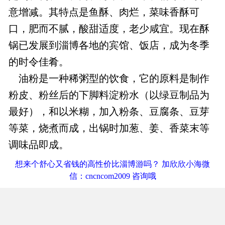
意增减。其特点是鱼酥、肉烂，菜味香酥可
口，肥而不腻，酸甜适度，老少咸宜。现在酥
锅已发展到淄博各地的宾馆、饭店，成为冬季
的时令佳肴。
油粉是一种稀粥型的饮食，它的原料是制作
粉皮、粉丝后的下脚料淀粉水（以绿豆制品为
最好），和以米糊，加入粉条、豆腐条、豆芽
等菜，烧煮而成，出锅时加葱、姜、香菜末等
调味品即成。
想来个舒心又省钱的高性价比淄博游吗？ 加欣欣小海微
信：cncncom2009 咨询哦