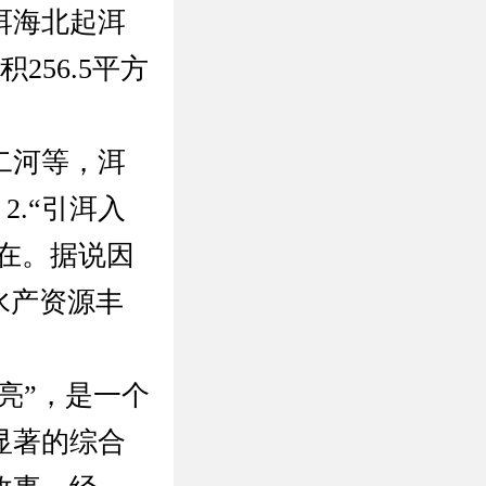
洱海北起洱
256.5平方
二河等，洱
.“引洱入
所在。据说因
水产资源丰
亮”，是一个
显著的综合