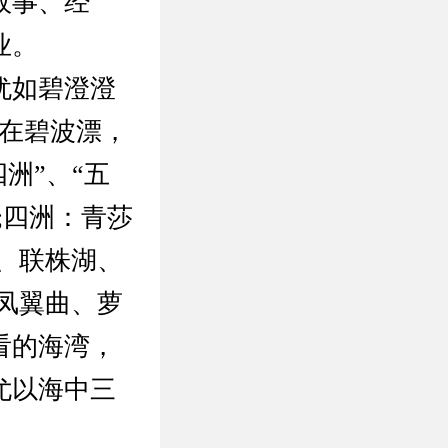
政事、经
业。
犹如碧澄澄
船在碧波漂，
洲”、“五
;四洲：青莎
、联株湖、
凤翼曲、萝
看的海湾，
尤以海中三