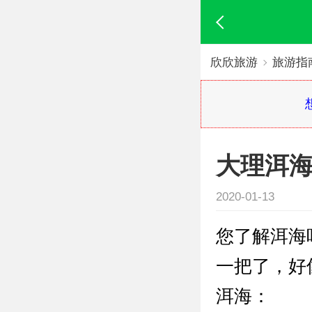
欣欣旅游
旅游指
大理洱
2020-01-13
您了解洱海
一把了，好
洱海：