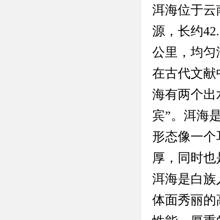
洱海位于云
源，长约42
公里，均匀
在古代文献
海有两个出
宾”。洱海
形态像一个
厚，同时也
洱海是白族
体面秀丽的