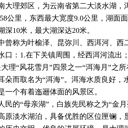
南大理郊区，为云南省第二大淡水湖，
.58公里，东西最大宽度9.0公里，湖面面积
湖深10米，最大湖深达20米。
中曾称为叶榆泽、昆弥川、西洱河、西
水口：1.在下关镇周围，经西洱河流出；2
是大理“风花雪月”四景之一“洱海月”之
耳朵而取名为“洱海”。洱海水质良好，
是一个有着迤逦体面的风景区。
人民的“母亲湖”，白族先民称之为“金月
高原淡水湖泊，具备优胜的区位匣镧，