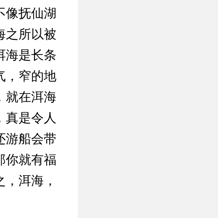
不像抚仙湖
海之所以被
洱海是长条
气，窄的地
，就在洱海
，真是令人
还游船会带
那你就有福
之，洱海，