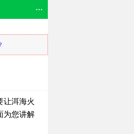
？
要让洱海火
面为您讲解