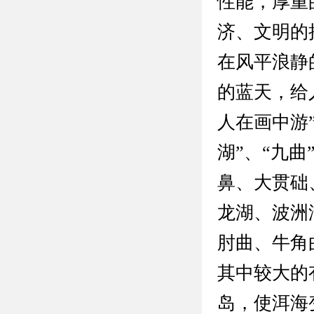
性能，厚重
济、文明的
在风平浪静
的蓝天，给
人在画中游
湖”、“九
鼻、大贯础
龙湖、波洲
肘曲、牛角
其中较大的
岛，使洱海