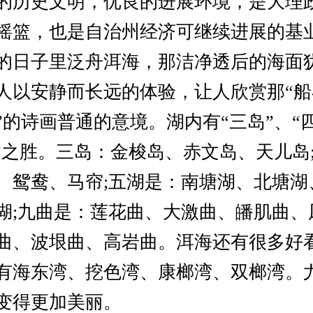
的历史文明，优良的进展环境，是大理
摇篮，也是自治州经济可继续进展的基
的日子里泛舟洱海，那洁净透后的海面
人以安静而长远的体验，让人欣赏那“
”的诗画普通的意境。湖内有“三岛”、“四
曲”之胜。三岛：金梭岛、赤文岛、天儿岛
、鸳鸯、马帘;五湖是：南塘湖、北塘湖
湖;九曲是：莲花曲、大激曲、皤肌曲、
曲、波垠曲、高岩曲。洱海还有很多好
有海东湾、挖色湾、康榔湾、双榔湾。
变得更加美丽。