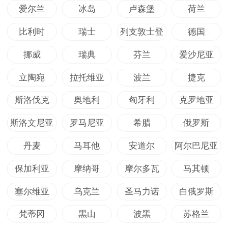
爱尔兰
冰岛
卢森堡
荷兰
比利时
瑞士
列支敦士登
德国
挪威
瑞典
芬兰
爱沙尼亚
立陶宛
拉托维亚
波兰
捷克
斯洛伐克
奥地利
匈牙利
克罗地亚
斯洛文尼亚
罗马尼亚
希腊
俄罗斯
丹麦
马耳他
安道尔
阿尔巴尼亚
保加利亚
摩纳哥
摩尔多瓦
马其顿
塞尔维亚
乌克兰
圣马力诺
白俄罗斯
梵蒂冈
黑山
波黑
苏格兰