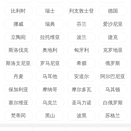
比利时
瑞士
列支敦士登
德国
挪威
瑞典
芬兰
爱沙尼亚
立陶宛
拉托维亚
波兰
捷克
斯洛伐克
奥地利
匈牙利
克罗地亚
斯洛文尼亚
罗马尼亚
希腊
俄罗斯
丹麦
马耳他
安道尔
阿尔巴尼亚
保加利亚
摩纳哥
摩尔多瓦
马其顿
塞尔维亚
乌克兰
圣马力诺
白俄罗斯
梵蒂冈
黑山
波黑
苏格兰