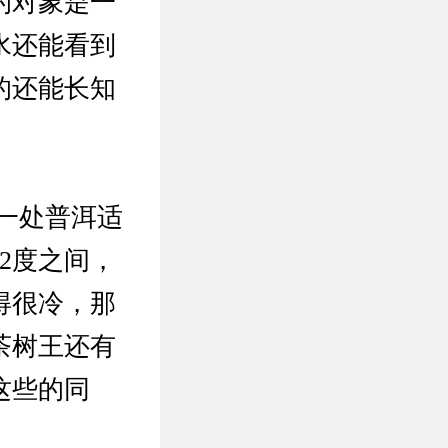
的对象是一
水还能看到
的还能长知
一处普洱适
2度之间，
得很冷，那
茶树王还有
这些的同