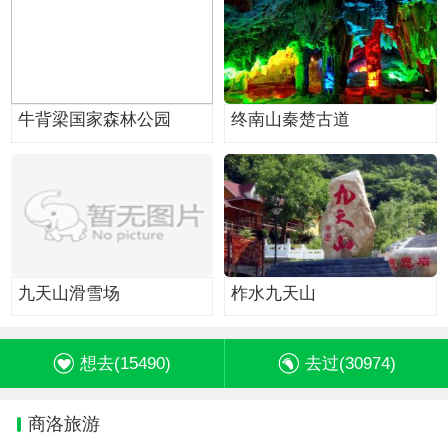
牛背梁国家森林公园
终南山秦楚古道
九天山滑雪场
柞水九天山
想去(
15490
)
去过(
30974
)
商洛旅游