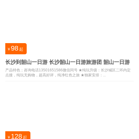
98
￥
起
长沙到韶山一日游 长沙韶山一日游旅游团 韶山一日游
产品特色；咨询电话13501651586微信同号 ★纯玩升级：长沙城区二环内定
点接，纯玩无购物，超高好评，纯净红色之旅 ★独家安排：...
128
￥
起