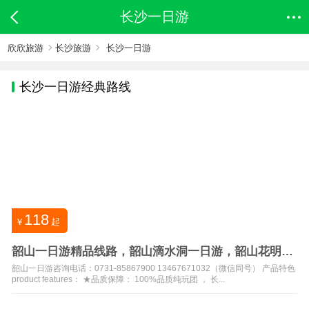
长沙一日游
欣欣旅游
长沙旅游
长沙一日游
长沙
一日游经典路线
118
￥
起
韶山一日游精品线路，韶山滴水洞一日游，韶山花明楼
纯玩一日游
韶山一日游咨询电话：0731-85867900 13467671032（微信同号） 产品特色
product features： ★品质保障： 100%品质纯玩团 ， 长...