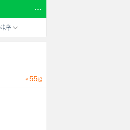
排序
55
￥
起