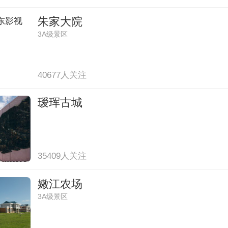
朱家大院
3A级景区
40677人关注
瑷珲古城
35409人关注
嫩江农场
3A级景区