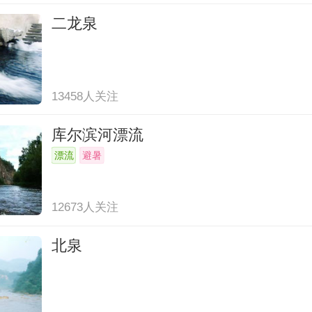
二龙泉
13458人关注
库尔滨河漂流
漂流
避暑
12673人关注
北泉