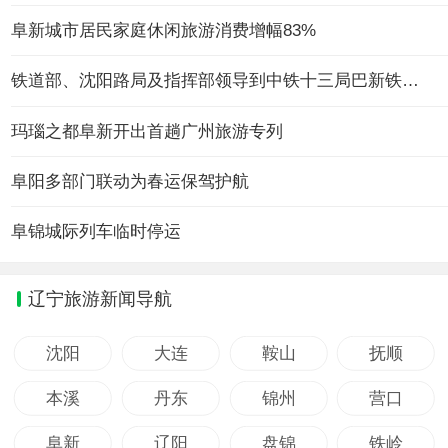
阜新城市居民家庭休闲旅游消费增幅83%
铁道部、沈阳路局及指挥部领导到中铁十三局巴新铁路ZH-07标指导工作
玛瑙之都阜新开出首趟广州旅游专列
阜阳多部门联动为春运保驾护航
阜锦城际列车临时停运
辽宁旅游新闻导航
沈阳
大连
鞍山
抚顺
本溪
丹东
锦州
营口
阜新
辽阳
盘锦
铁岭