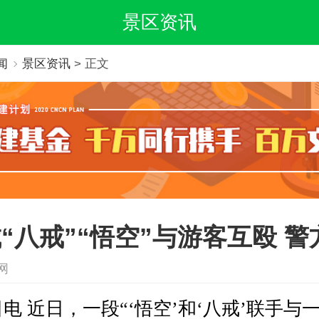
景区资讯
闻
景区资讯
> 正文
“八戒”“悟空”与游客互殴 
新网
电 近日，一段“‘悟空’和‘八戒’联手与