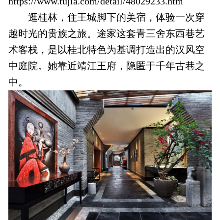
https://www.tujia.com/detail/48029233.htm
逛桂林，住王城脚下的美宿，体验一次穿
越时光的贵族之旅。途家这套青三舍东西巷艺
术客栈，是以桂北特色为基调打造出的汉风空
中庭院。她靠近靖江王府，隐匿于千年古巷之
中。