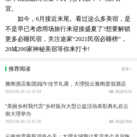
宜。
如今，6月接近末尾。看过这么多美宿，是
不是早已考虑用场旅行来迎接盛夏了?想要解锁
更多必睡民宿，关注途家“2021民宿必睡榜”，
20城200家神秘美宿等你来打卡!
推荐阅读
更多>
雅阁酒店集团|端午佳节礼遇，大理悦云雅阁度假酒店
2023-06-26 11:37:54
阅读6516
“美丽乡村我代言”乡村振兴大型公益活动表彰典礼在云
南大理举办
2023-04-28 13:47:00
阅读5390
云南地震最新消息今天：大理古城预计客流半个月后恢