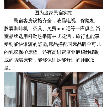
图为途家民宿实拍
民宿客房设施齐全，液晶电视、保险柜、
胶囊咖啡机、茶具、免费mini吧等一应俱全;浴
室品牌选用科勒热带雨林式花洒，旅行也能享
受到畅快淋漓的舒适;床品搭配国际品牌金可儿
的乳胶保护床垫，还有高织密度亚麻棉纱编制
成的防螨床套，能够保证足够舒适的睡眠质
量。