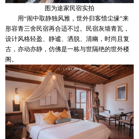
图为途家民宿实拍
用“闹中取静独风雅，世外归客惜尘缘”来
形容青三舍民宿再合适不过。民宿灰墙青瓦，
设计风格轻盈、静谧、洒脱、清幽，时尚且复
古，亦动亦静，仿佛是一栋与世隔绝的世外楼
阁。