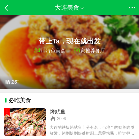
大连美食
带上Ta，现在就出发
24
99
种特色美食
家推荐餐厅
晴
26°
必吃美食
1
烤鱿鱼
2096
大连的铁板烤鱿鱼十分有名，当地产的鱿鱼肉质
鲜嫩，烤到恰到好处时刷上蒜蓉辣酱，吃过担保