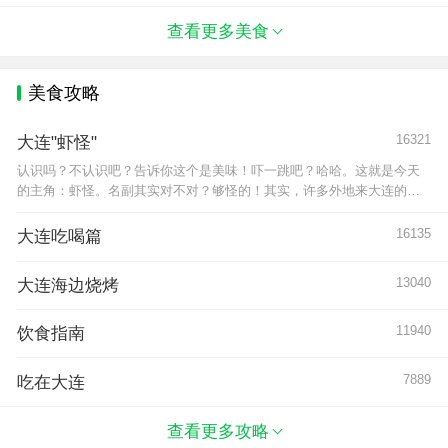
花镶嵌着颗颗犹如珍珠的扇贝，周围用时
查看更多美食
美食攻略
16321
大连"虾怪"
认识吗？不认识吧？告诉你这个是美味！吓一跳吧？哈哈。这就是今天
的主角：虾怪。名副其实对不对？够怪的！其实，许多外地来大连的游
客不敢下嘴的这虾怪就是我们在书上常常读到的寄居蟹，大连人叫它虾
怪，而在其他地区却被叫做‘白住房’、‘干住
16135
大连吃喝篇
13040
大连海边烧烤
11940
饮食指南
7889
吃在大连
查看更多攻略