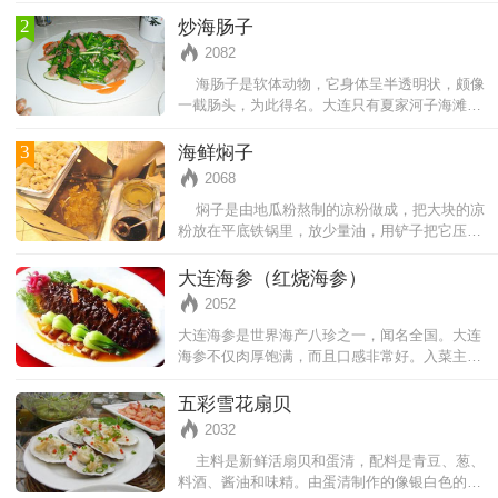
会上瘾。在大连的各大美食街、路边烧烤摊都能
看到烤鱿鱼的身影，受欢迎程度可
2
炒海肠子
2082
海肠子是软体动物，它身体呈半透明状，颇像
一截肠头，为此得名。大连只有夏家河子海滩盛
产。它营养价值高，味道最为鲜
3
海鲜焖子
2068
焖子是由地瓜粉熬制的凉粉做成，把大块的凉
粉放在平底铁锅里，放少量油，用铲子把它压成
小碎块，小火慢煎，把外面煎焦
大连海参（红烧海参）
2052
大连海参是世界海产八珍之一，闻名全国。大连
海参不仅肉厚饱满，而且口感非常好。入菜主要
有凉拌、葱油、红烧、煲粥等做法。其中红烧海
参是大连特色老菜之一。
五彩雪花扇贝
2032
主料是新鲜活扇贝和蛋清，配料是青豆、葱、
料酒、酱油和味精。由蛋清制作的像银白色的雪