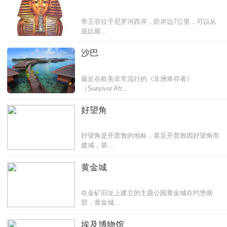
帝王谷位于尼罗河西岸，距岸边7公里，可以从
底比斯...
沙巴
最近在欧美非常流行的《非洲幸存者》
（Survivor Afr...
好望角
好望角是开普敦的地标，甚至开普敦因好望角而
建城，甚...
黄金城
在金矿旧址上建立的主题公园黄金城在约堡南
部，黄金城...
埃及博物馆