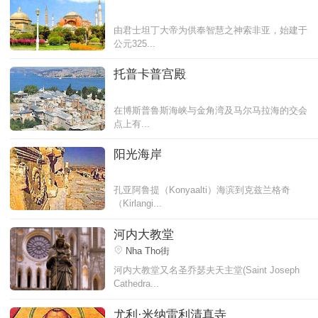
由君士坦丁大帝为供奉智慧之神索非亚，始建于
公元325...
托普卡普宫殿
在博斯普鲁斯海峡与金角湾及马尔马拉海的交会
点上有...
阳光海岸
孔亚阿鲁提（Konyaalti）海滨到克兹兰格奇
（Kirlangi...
河内大教堂
Nha Tho街
河内大教堂又名圣乔瑟夫天主堂(Saint Joseph
Cathedra...
尤利·米纳雷利清真寺