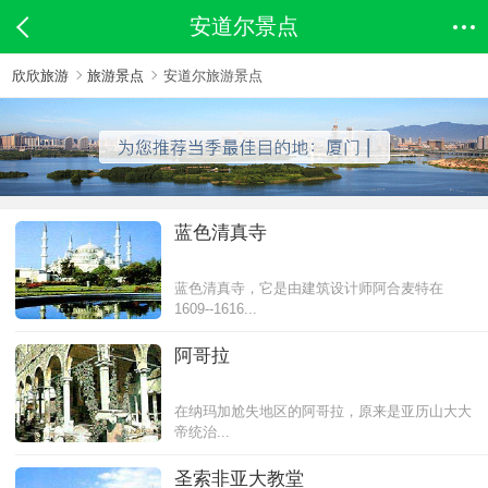
安道尔景点
欣欣旅游
旅游景点
安道尔旅游景点
蓝色清真寺
蓝色清真寺，它是由建筑设计师阿合麦特在
1609--1616...
阿哥拉
在纳玛加尬失地区的阿哥拉，原来是亚历山大大
帝统治...
圣索非亚大教堂