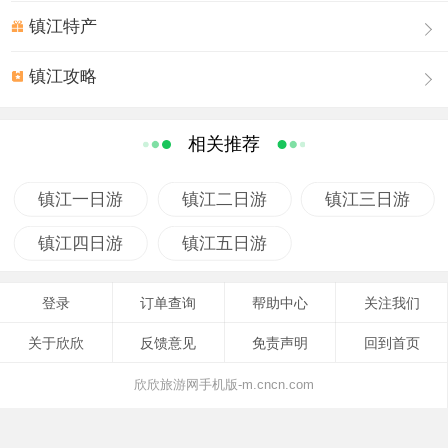
宫和元符万宁宫，合称茅山道院。
镇江特产
九霄万福宫
九霄万福宫，因其位于茅山主峰大茅峰顶，故简称顶
镇江攻略
宫。该宫创建于西汉时三茅真君得道飞升之后，初为石
坛、石屋，祀三茅真君石像；元代延佑三年（公元1316
相关推荐
年），赐额圣佑观，专祀大茅真君茅盈；明代万历二十六
年（公元1598年），又得敕建殿宇，赐名九霄万福宫。宫
镇江一日游
镇江二日游
镇江三日游
内原有太元、高真、二圣、灵官、龙王五殿堂；藏经、圣
师两楼阁；毓祥、绕秀、怡云、种壁、礼真、仪鹄六道
镇江四日游
镇江五日游
院，左右两侧道舍、客堂等建筑近百余间。后经战火及人
祸日渐被毁。现有建筑多为近年重新修建。该宫依山而
登录
订单查询
帮助中心
关注我们
建，现有殿宇四进。第一进为灵官殿。第二进为藏经楼，
东有宝藏库，西有坎离宫。第三进为该宫的主体建筑太元
关于欣欣
反馈意见
免责声明
回到首页
宝殿。该殿前东侧为迎旭道院，前西侧是仪鹄道院。第四
欣欣旅游网手机版-m.cncn.com
进的主要建筑为升表台和二圣殿。升表台又名飞升台，相
传茅盈当年就是在这里驾鹤飞升的。后为茅山道士拜符升