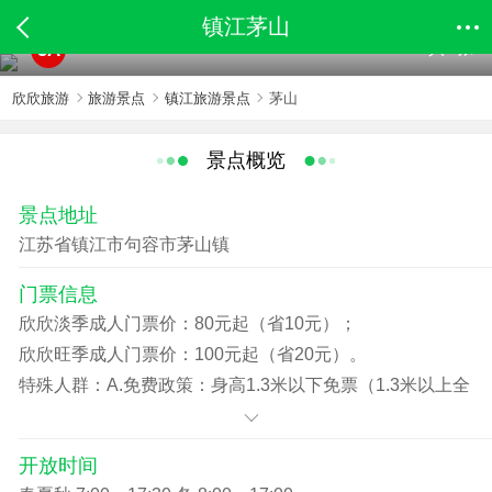
镇江茅山
共2张
5A
欣欣旅游
旅游景点
镇江旅游景点
茅山
景点概览
景点地址
江苏省镇江市句容市茅山镇
门票信息
欣欣淡季成人门票价：80元起（省10元）；
欣欣旺季成人门票价：100元起（省20元）。
特殊人群：A.免费政策：身高1.3米以下免票（1.3米以上全
票）；70岁以上老人、持有国家认可的记者证、导游证、
现役军官证、离休证免门票（不含观光车费）。
开放时间
B.优惠政策：60-70岁老人凭老年证或身份证购老年票，