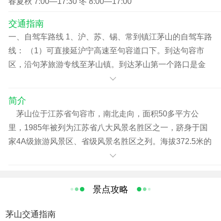
春夏秋 7:00—17:30 冬 8:00—17:00
1.3-1.5米儿童半价 。
交通指南
一、自驾车路线 1、沪、苏、锡、常到镇江茅山的自驾车路
线： （1）可直接延沪宁高速至句容道口下。到达句容市
区，沿句茅旅游专线至茅山镇。到达茅山第一个路口是金
坛茅山，还要继续往前行驶3公里左右到达句容茅山。 2、
南京到苏州镇江茅山的自驾车路线： （2）沿沪宁高速到汤
简介
山道口下或到句容市道口下，到达句容市区。沿句茅旅游
茅山位于江苏省句容市，南北走向，面积50多平方公
专线至茅山镇。到达茅山第一个路口是金坛茅山，还要继
里，1985年被列为江苏省八大风景名胜区之一，跻身于国
续往前行驶3公里左右到达句容茅山。 二、动车 1、上海－
家4A级旅游风景区、省级风景名胜区之列。海拔372.5米的
镇江：车次较多，动车约1.5小时可到，其他快车、慢车行
茅山山势秀丽、林木葱郁，有九峰、二十六洞、十九泉之
程2－5小时不等。 2、扬州－镇江：一般上午发车，2小时
说，峰峦叠嶂的群山中，华阳洞、青龙洞等洞中有洞，千
左右（建议乘坐汽车约40分钟）可到。 3、苏州－镇江：
姿百态、星罗棋布的人工水库使茅山更显湖光山色，可
景点攻略
动车1小时05分（只停常州）钟或1小时10分钟（停无锡、
谓“春见山容，夏见山气，秋见山情，冬见山骨”。茅山还是
常州）；特快约1.5小时－2.5小时，其他车更慢，均经过无
著名的道教圣地，相传汉元帝初5年（公元前44年），陕西
茅山交通指南
锡、常州。 4、南京－镇江：动车半小时，其他列车1小时