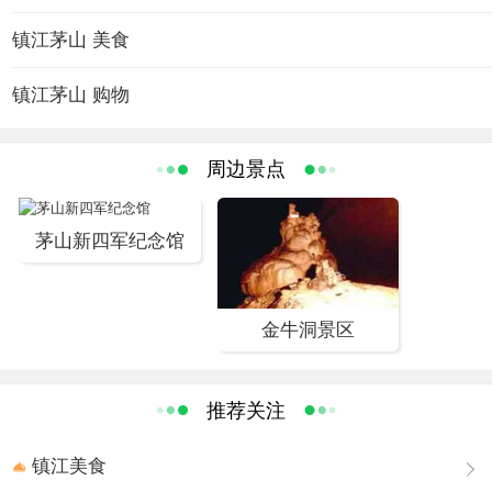
咸阳茅氏三兄弟来茅山采药炼丹，济世救民，被称为茅山
左右。 三、市内公交 1、113茅山景区专线 四、镇江市内
道教之祖师，后齐梁隐士陶弘景集儒、佛、道三家创立了
镇江茅山 美食
其他公交 1、2路：（运营时间 5：40-22：00 间隔4-6分
道教茅山派，唐宋以来，茅山一直被列为道教之“第一福
钟）途经火车站、大市口、伯先公园、西站、金山 2、3
镇江茅山 购物
地，第八洞天”，曾引来诸多文人墨客留下诗篇。 抗日战争
路：（运营时间 5：40--22：00）途经火车站、大市口、宝
时期，陈毅元帅等革命先辈在此与敌开展游击战，使之成
塔山公园、江苏大学 3、4路：（运营时间 5：50－22：
为著名的抗日根据地之一。茅山有“山美、道圣、洞奇”之特
周边景点
00）途经火车站、大市口、焦山 4、104路：（运营时间
色。
6：00-18：40，间隔7-9分钟）途经焦山、大市口、伯先公
景点介绍
园-西站、金山 5、123路：（运营时间7：00-17：45）途
茅山新四军纪念馆
茅山道院
经金山、西站、火车站、恒顺酱醋厂、大市口、甘露寺、
茅山的宫观道院最盛时多达257处，有房屋5000余间。
焦山
太平天国时曾遭兵燹，至清末，尚存"三宫五观"。三
宫为崇
金牛洞景区
禧万寿宫、九霄万福宫、元符万宁宫，五观为德佑观、仁
佑观、玉晨观、白云观、干元观。1938年9月，日寇扫荡茅
山，焚毁了90%以上的道院房屋。"文化大革命"中，茅山道
推荐关注
院又遭损毁，只剩一些断垣残壁。中国共产党十一届三中
镇江美食
全会以后，宗教政策得到落实，政府拨款修复了九霄万福