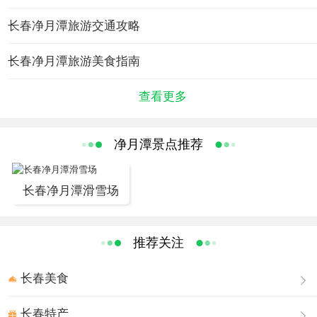
国家重点风景名胜区、净月潭国家森林公园和吉林省净月
潭旅游度假区三部分。
长春净月潭旅游交通攻略
面积33568平方米的"净月广场"既是休息、漫步、观
长春净月潭旅游美食指南
光、健身的场所，又是游人集中、疏散的中心。随着潭水
浴、沙滩浴、阳光浴的沙滩浴场建成使用；鹿鸣谷鹿苑、
查看更多
参园的对外开放；森林浴场科普系列游、寺庙古墓游、生
态观光游等新的旅游项目的推出，每年都有大批游客来到
这里。
净月潭景点推荐
旅游区青山、潭水相映成辉，组成春踏青、夏避暑、秋
赏叶、冬玩雪的美景佳境。交通便利，距长春机场23公
长春净月潭滑雪场
里，距长春火车站16公里，有三条高速公路沿区而过，区
内道路已形成网络。游客可由市区乘专线小公共汽车直达
推荐关注
景区。
太平钟楼和碧松净月塔楼
长春美食
山脚下汉白玉雕琢的仙女擎月曾是净月潭的象征。观潭
山秀美壮观，太平钟楼和碧松净月塔楼位居其上。登上195
长春特产