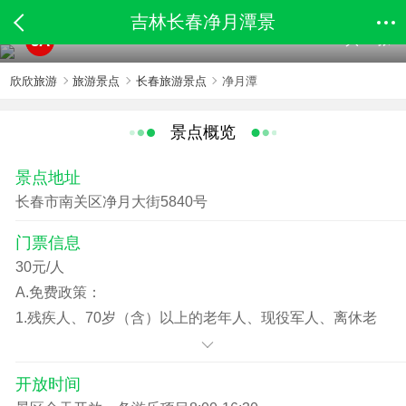
吉林长春净月潭景
共75张
5A
欣欣旅游
旅游景点
长春旅游景点
净月潭
景点概览
景点地址
长春市南关区净月大街5840号
门票信息
30元/人
A.免费政策：
1.残疾人、70岁（含）以上的老年人、现役军人、离休老
干部凭有效证件免费入园。
2.华侨、归国华侨、侨眷凭《长春市人民政府华侨归侨眷属
开放时间
证》免费入园。