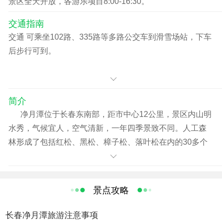
景区全天开放，各游乐项目8:00-16:30。
3.新闻媒体的记者凭国家新闻出版署颁发的记者证免费入
园。
交通指南
4.摄影家画家作家书法家音乐家凭国家协会会员证免费入
交通 可乘坐102路、335路等多路公交车到滑雪场站，下车
园。
后步行可到。
5.1.2米（含）以下儿童免费入园。
B.优惠政策：
1.持中国银行“大美吉林”旅游卡的游客，购买净月潭门票、
简介
车票，享受八折优惠，系统将从银行卡内扣款，每张卡一
净月潭位于长春东南部，距市中心12公里，景区内山明
天只能刷一次。
水秀，气候宜人，空气清新，一年四季景致不同。人工森
2
林形成了包括红松、黑松、樟子松、落叶松在内的30多个
树种的特色森林景观，炎炎夏日时节，置身其间，浓荫蔽
日，真有说不出的清凉熨贴。冬季景区内积雪深度约30厘
米，是天然的滑雪场。此外还有高尔夫球场、水上娱乐等
景点攻略
项目。新建成的净月广场，是集观光、休息、健身为一体
的场所。有“亚洲第一大人工林海”之称。景区内包括净月潭
长春净月潭旅游注意事项