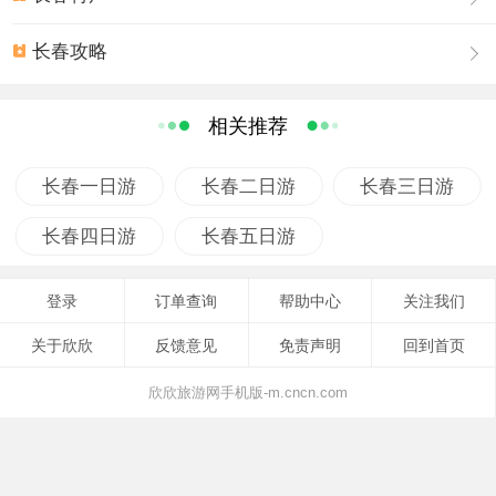
级台阶，可参观太平钟楼和碧松净月塔楼。建195级台阶，
是因为“1”、“9”、“5”寓意 “要”、“永久”、“造福”。太平钟楼始
长春攻略
建于1991年7月，为纪念吉林省1981年至1990年连续十年
无重大森林火灾而建，楼高1、8米，重4吨，含金铸成。钟
相关推荐
楼以“警钟长鸣、天下太平”而得名。钟声浑厚悠扬。黑色玄
武岩地面刻有吉林省地图，象征吉林人民热爱吉林大地一
长春一日游
长春二日游
长春三日游
草一木和渴望家乡安定太平、繁荣昌盛。如果万一发生一
次重大森林火灾就在地图上其实际地理位置刻一标记，以
长春四日游
长春五日游
警示后人：森林防火要警钟长鸣。敲净月潭的钟也很有讲
究。一声交好运；二声伴吉祥；三声结良缘；四声保安
登录
订单查询
帮助中心
关注我们
康；五声财源广进；六声事业成。游人可登上太平钟楼，
关于欣欣
反馈意见
免责声明
回到首页
敲响太平钟声，祈祷一世平安。与钟楼比邻拔地而起的是
碧松净月塔楼。它是景区的标志性建筑，由著名建筑设计
欣欣旅游网手机版-m.cncn.com
师齐康先生设计，取材松柏造型，建筑溶入植物概念，并
继承钟楼的古朴神韵。塔楼于长春建城200周年之际正式向
游人开放。塔高50、2米，这里的50代表建国50周年，2代