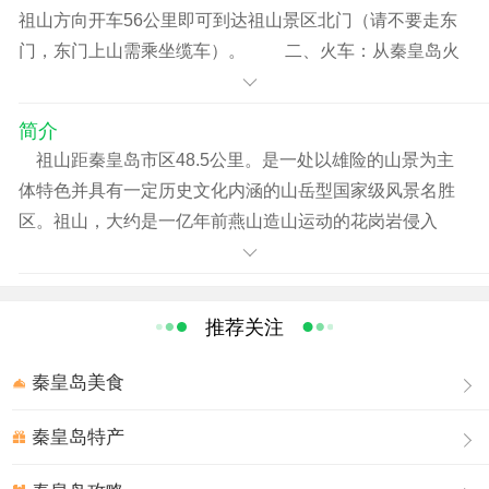
祖山方向开车56公里即可到达祖山景区北门（请不要走东
门，东门上山需乘坐缆车）。 二、火车：从秦皇岛火
车站乘6路公交车到海阳路长途车站，转乘到祖山的公交
车，到达东门或北门（庙沟），东门需乘坐缆车上山，北
简介
门自8月5日起由景区专车接送上山。 秦皇岛祖山门票
祖山距秦皇岛市区48.5公里。是一处以雄险的山景为主
85元/人（网上订购76元/人） ● 自驾车——可在京沈高
体特色并具有一定历史文化内涵的山岳型国家级风景名胜
速公路秦皇岛西出口沿秦青公路北行25公里到达祖山东
区。祖山，大约是一亿年前燕山造山运动的花岗岩侵入
门，55公里到达祖山北门。 ● 公交车——秦皇岛市区
体，经过多年提升、断裂、风化、剥蚀等地质地理过程形
海阳路长途汽车站每天都有发往祖山东门和北门的公共汽
成的一座独立山体，因燕山东段，渤海以北诸峰皆以此山
车。 海阳路长途汽车站―→祖山东门 发车时间：6：
分支盘拨，意群山之祖而得名。由于渤海以北、燕山以东
推荐关注
30、 7：10、 9：00、 11：15、 13：25、 14：25、 15：
诸峰都是由它的分支绵延而成，故以“群山之祖”命名。其最
35 祖山东门―→海阳路长途汽车站 返程时间：7：
高峰天女峰，海拔１４２４米，略逊于泰山。登上天女
秦皇岛美食
30、 8：10、 10：00、 12：15、 14：25、 15：25、
峰，东观日出，南追帆影，西望长城，北俯群山，美景尽
16：35 海阳路长途汽车站―→祖山北门 发车时间：
收眼底。
秦皇岛特产
6：40、 10：00、 13：30、 15：10 祖山北门―→海
祖山，山势跌宕，峰峦陡峻。以山、水、石、洞、花五奇
阳路长途汽车站 返程时间：8：00、 11：20、 14：50、