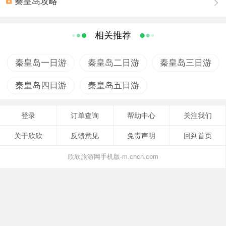
秦皇岛攻略
著称，是一处具有一定历史文化内涵的山岳型自然风景
16：30 以上线路如有变化，以长途汽车站公告为准
区。春季繁花似锦，百鸟争鸣；夏季风凉气爽，云蒸霞
三、景区内环游车路线 东门——画廊谷 庙沟——
蔚；秋季红叶满山，野果飘香等病症季银妆素裹，玉树琼
相关推荐
北门 祖山宾馆——王母峰 祖山宾馆——情人谷 庙沟——情
花，被誉为“塞北小黄山”。
人谷 祖山风景区，面积118平方公里，100多处自然景
秦皇岛一日游
秦皇岛二日游
秦皇岛三日游
点，游遍所有景点最少需要几天时间，为方便您游览我们
山势雄伟，群峰林立。海拔千米以上的高峰达二十多
特别推荐景区内精品路线以供您选择，并配备导游员为您
秦皇岛四日游
秦皇岛五日游
座。主峰天女峰，海拔1428米，是秦皇岛港显著的航标；
作细致的讲解。 ● 十里画廊山水一日游：早至祖山东
奇乐峰（响山），海拔1360米，四周悬崖峭壁，山体裂缝
门观苇子峪长城―→地质、植物科普基地―→画廊谷赏36
登录
订单查询
帮助中心
关注我们
纵横，山风掠过如管弦，奏出悦耳的乐章；香瓜峰（香瓜
景―→祖山宾馆午餐―→情人谷观八戒岩、万寿山、迎客
顶），海拔1200余米，南坡是百亩天在草甸，东坡是天然
关于欣欣
反馈意见
免责声明
回到首页
松、无字碑―→返程 ● 回归自然超值二日游：第一日
次生林带。此山坡缓顶圆，如同“香瓜”；背牛顶，四周绝
早至祖山东门观苇子峪长城―→地质、植物科普基地―→
欣欣旅游网手机版-m.cncn.com
壁，高不可攀；八仙峰（八仙顶），悬崖怪石环绕，在云
画廊谷赏36景―→祖山宾馆午餐―→仙女云床―→空中草
海的涌下如林海蓬莱。
原―→祖山宾馆晚餐―→夜晚参加满族风情篝火狂欢夜
―→晚宿祖山宾馆；第二日早餐后由宾馆出发―→天女峰
石奇谷幽，姿态万千。祖山山体在长期风化剥蚀和流
登顶观海上渔影、长城等―→五人岭平台观景―→祖山宾
水侵蚀下，形成许多绝壁幽谷和象形奇石。“情人谷”，溪水
馆午餐―→情人谷观八戒岩、万寿山、迎宾松、无字碑