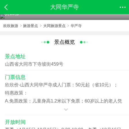
大同华严寺
共18张
欣欣旅游
旅游景点
大同旅游景点
华严寺
景点概览
景点地址
山西省大同市下寺坡街459号
门票信息
欣欣价-山西大同华严寺成人门票：50元起（省10元）；
特惠政策：
A.免票政策：儿童身高1.2米以下免票；60岁以上的老人凭
老年证免票；军官凭军官证免票。
B.优惠政策：儿童身高1.2-1.4米之间、学生凭学生证购景
开放时间
区优惠票。