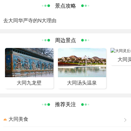
是我国现存年代较早、保存较完整的一座辽金寺庙建筑群。云中古
景点攻略
刹华严寺，是历史之珍品，是文物之精华，更是中华文化之结晶，
它将继续以其珍贵的历史价值和独特的艺术魅力流传百世。
去大同华严寺的N大理由
大同华严寺内的建筑、塑像、壁藏、壁画、平綦、藻井等，以历
史之悠久，规模之浩大，技艺之高超，堪称辽金艺术博物馆。主殿
周边景点
大雄宝殿始建于辽清宁八年（公元1062年）,是我国现存辽金时期最
大的佛殿；薄伽教藏殿建于辽重熙七年（公元1038年），面阔五
大同
间，殿内依墙排列重楼式小木作藏经阁38间及“天宫楼阁”五间，巧
夺天工，玲珑之致，被著名建筑学家梁思成先生誉为“海内孤品”。
大同华严寺大殿中央佛坛上供奉的29尊辽代泥塑堪称辽塑精
大同九龙壁
大同汤头温泉
品，尤以合掌露齿菩萨为最，惟妙惟肖，史学家郑振铎先生赞其
为“东方维纳斯”；华严宝塔是继应县木塔之后全国第二大纯木榫卯
结构的方形木塔，通高43米，上景金盘，下承莲池，特别是塔下近
推荐关注
500平方米的千佛地宫，采用100吨纯铜打造而成，内供佛祖舍利及
千尊佛像，金碧辉煌，全国惟一，是传统与现实完美结合的典范之
大同美食
作。