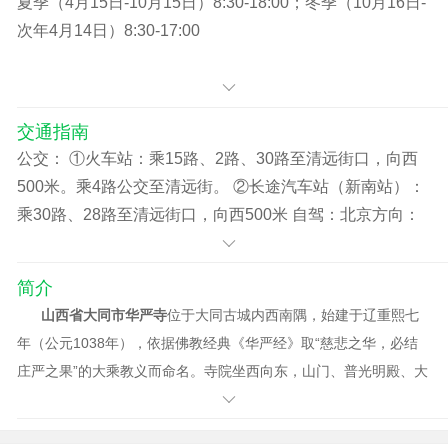
夏季（4月15日-10月15日）8:30-18:00；冬季（10月16日-
次年4月14日）8:30-17:00
交通指南
公交： ①火车站：乘15路、2路、30路至清远街口，向西
500米。乘4路公交至清远街。 ②长途汽车站（新南站）：
乘30路、28路至清远街口，向西500米 自驾：北京方向：
①沿德胜门外大街行驶1.8公里，直行进入G6 ②沿G6行驶
96.3公里，直行进入G7 ③沿G7行驶46.0公里，直行进入宣
简介
大高速公路 ④沿宣大高速公路行驶143.9公里，直行进入京
山西省大同市华严寺
位于大同古城内西南隅，始建于辽重熙七
大高速公路 ⑤沿京大高速公路行驶11.8公里，从大同县出
年（公元1038年），依据佛教经典《华严经》取“慈悲之华，必结
口离开
庄严之果”的大乘教义而命名。寺院坐西向东，山门、普光明殿、大
雄宝殿、薄伽教藏殿、华严宝塔等30余座单体建筑分别排列在南北
两条主轴线上，布局严谨，规模宏大，占地面积达66000平方米，