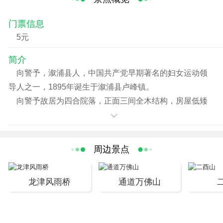
门票信息
5元
简介
向警予，溆浦县人，中国共产党早期著名的妇女运动领
导人之一，1895年诞生于溆浦县卢峰镇。
向警予故居为四合院落，正面三间全木结构，房屋低矮
而古朴，门页和窗棂都有别致的几何图案装饰，庭院内的
小径用河卵石铺成，也有图案花纹。故居内陈列有向警予
青少年时代的一些文物。
周边景点
故居东面为警予广场，南端矗立向警予纪念碑，高9米，
上有向警予全身塑像，正面镌刻着陈云题写的“向警予同志
龙津风雨桥
通道万佛山
纪念碑”八个镏金大字，其他三面刻蔡和森所撰《向警予同
志传》。附近新建有向警予纪念馆。