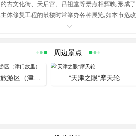
的古文化街、天后宫、吕祖堂等景点相辉映,形成
主体修复工程的鼓楼时常举办各种展览,如本市危改
展出金、元、明、清、近代、解放前几个历史时期本
辟了天津风貌和名人名居展览。集中展示了70多处
周边景点
天津古文化街旅游区（津门故里）
“天津之眼”摩天轮