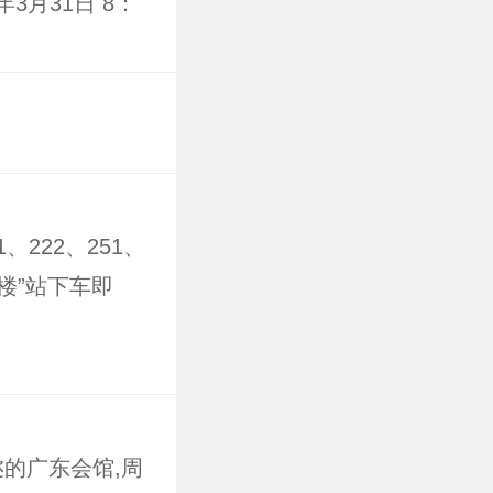
3月31日 8：
1、222、251、
鼓楼”站下车即
的广东会馆,周