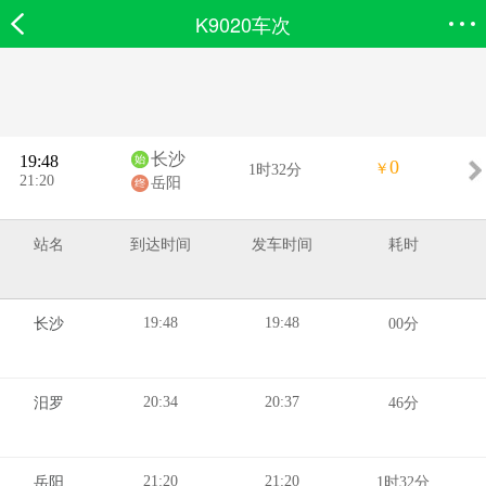
K9020车次
欣欣首页
搜索
全部分类
登录欣欣
长沙
19:48
0
￥
1时32分
21:20
岳阳
站名
到达时间
发车时间
耗时
19:48
19:48
长沙
00分
20:34
20:37
汨罗
46分
21:20
21:20
岳阳
1时32分