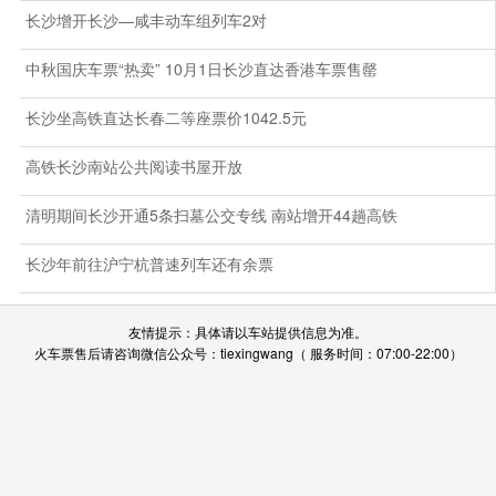
长沙增开长沙—咸丰动车组列车2对
中秋国庆车票“热卖” 10月1日长沙直达香港车票售罄
长沙坐高铁直达长春二等座票价1042.5元
高铁长沙南站公共阅读书屋开放
清明期间长沙开通5条扫墓公交专线 南站增开44趟高铁
长沙年前往沪宁杭普速列车还有余票
友情提示：具体请以车站提供信息为准。
火车票售后请咨询微信公众号：tiexingwang（ 服务时间：07:00-22:00）