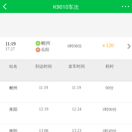
K9010车次
欣欣首页
搜索
全部分类
登录欣欣
郴州
11:19
120
￥
6时08分
17:27
岳阳
站名
到达时间
发车时间
耗时
11:19
11:19
郴州
00分
12:19
12:24
耒阳
1时00分
13:08
13:23
衡阳
1时49分