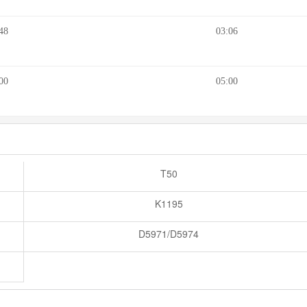
48
03:06
00
05:00
T50
K1195
D5971/D5974