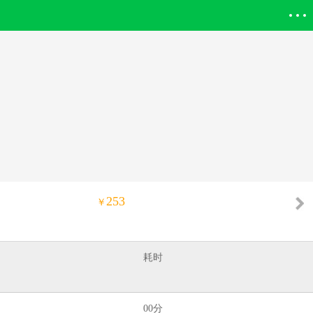
登录欣欣
253
￥
耗时
00分