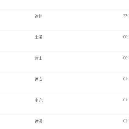
23:
达州
00:
土溪
00:
营山
01:
蓬安
01:
南充
02:
蓬溪