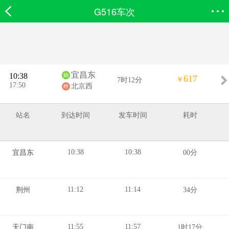
G516车次
欣欣首页
搜索
全部分类
登录欣欣
宜昌东
10:38
617
￥
7时12分
17:50
北京西
站名
到达时间
发车时间
耗时
10:38
10:38
宜昌东
00分
11:12
11:14
荆州
34分
11:55
11:57
天门南
1时17分