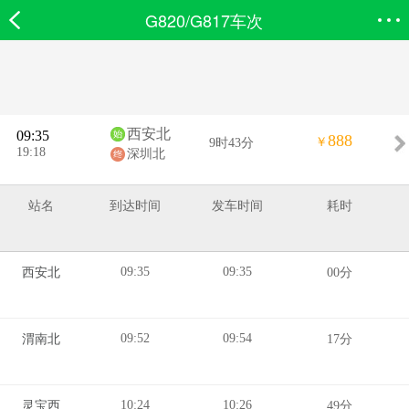
G820/G817车次
欣欣首页
搜索
全部分类
登录欣欣
西安北
09:35
888
￥
9时43分
19:18
深圳北
站名
到达时间
发车时间
耗时
09:35
09:35
西安北
00分
09:52
09:54
渭南北
17分
10:24
10:26
灵宝西
49分