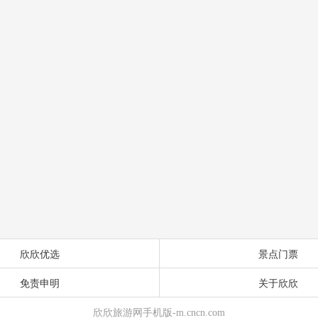
欣欣优选
景点门票
免责申明
关于欣欣
欣欣旅游网手机版-m.cncn.com