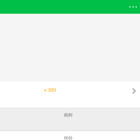
登录欣欣
389
￥
耗时
00分