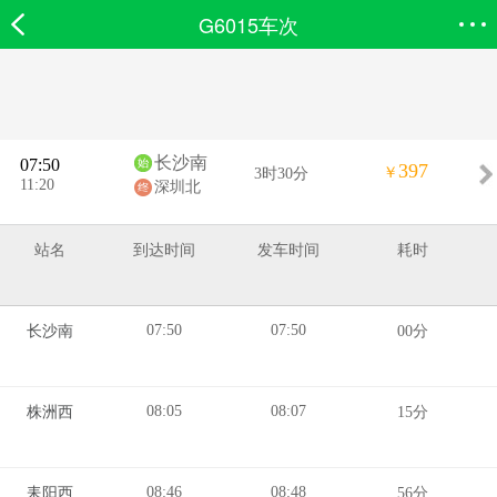
G6015车次
欣欣首页
搜索
全部分类
登录欣欣
长沙南
07:50
397
￥
3时30分
11:20
深圳北
站名
到达时间
发车时间
耗时
07:50
07:50
长沙南
00分
08:05
08:07
株洲西
15分
08:46
08:48
耒阳西
56分