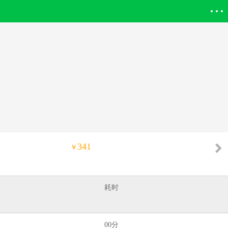
登录欣欣
341
￥
耗时
00分