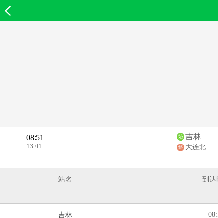
欣欣首页
吉林
08:51
13:01
大连北
站名
到达
08:
吉林