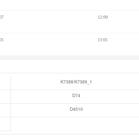
07
12:09
01
13:01
K7388/K7389_1
D74
D4510