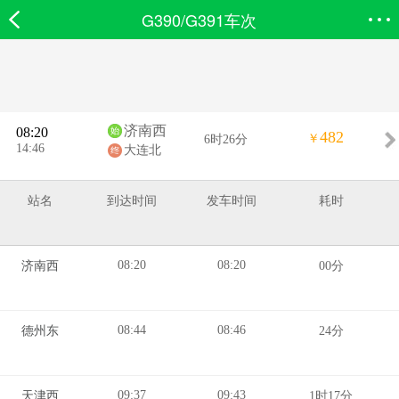
G390/G391车次
欣欣首页
搜索
全部分类
登录欣欣
济南西
08:20
482
￥
6时26分
14:46
大连北
站名
到达时间
发车时间
耗时
08:20
08:20
济南西
00分
08:44
08:46
德州东
24分
09:37
09:43
天津西
1时17分