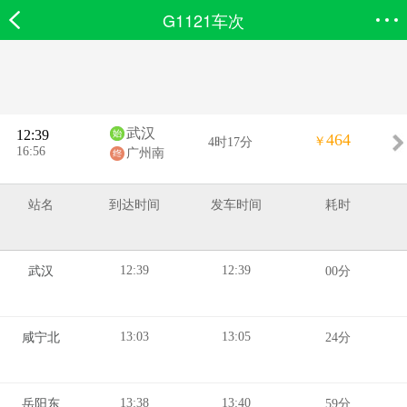
G1121车次
欣欣首页
搜索
全部分类
登录欣欣
武汉
12:39
464
￥
4时17分
16:56
广州南
站名
到达时间
发车时间
耗时
12:39
12:39
武汉
00分
13:03
13:05
咸宁北
24分
13:38
13:40
岳阳东
59分