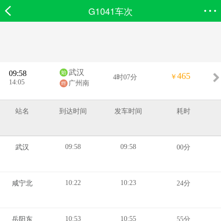
G1041车次
欣欣首页
搜索
全部分类
登录欣欣
武汉
09:58
465
￥
4时07分
14:05
广州南
站名
到达时间
发车时间
耗时
09:58
09:58
武汉
00分
10:22
10:23
咸宁北
24分
10:53
10:55
岳阳东
55分