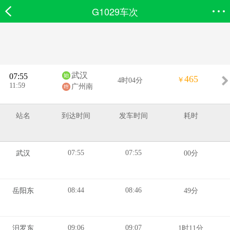
G1029车次
欣欣首页
搜索
全部分类
登录欣欣
武汉
07:55
465
￥
4时04分
11:59
广州南
站名
到达时间
发车时间
耗时
07:55
07:55
武汉
00分
08:44
08:46
岳阳东
49分
09:06
09:07
汨罗东
1时11分