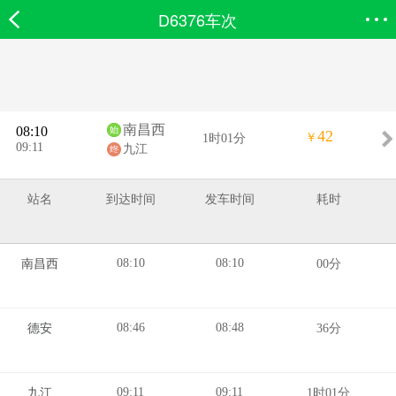
D6376车次
欣欣首页
搜索
全部分类
登录欣欣
南昌西
08:10
42
￥
1时01分
09:11
九江
站名
到达时间
发车时间
耗时
08:10
08:10
南昌西
00分
08:46
08:48
德安
36分
09:11
09:11
九江
1时01分