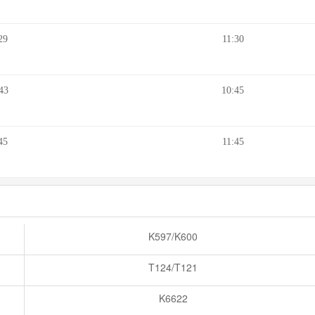
29
11:30
43
10:45
45
11:45
K597/K600
T124/T121
K6622