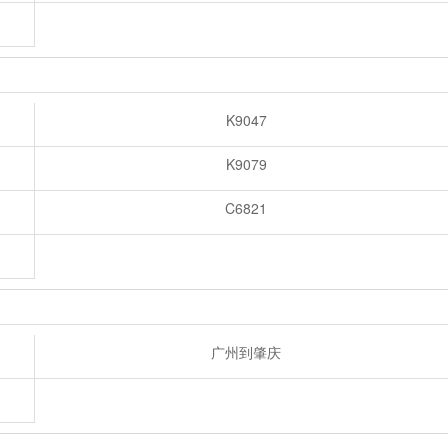
K9047
K9079
C6821
广州到肇庆