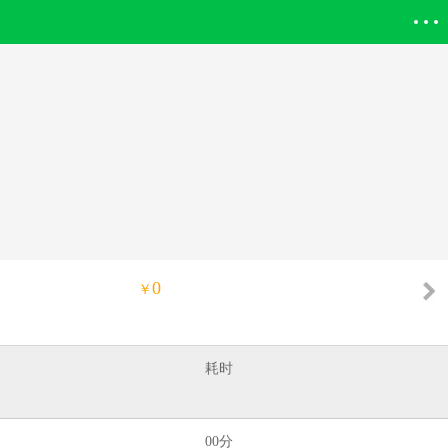
登录欣欣
0
￥
耗时
00分