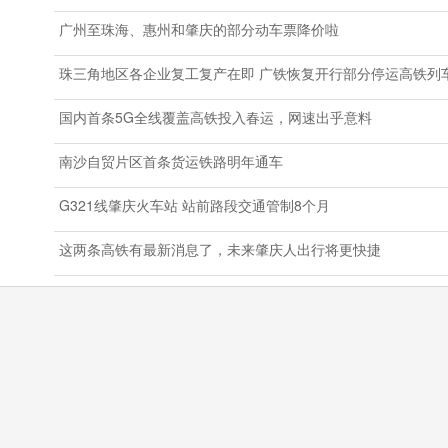
广州至珠海、惠州和肇庆的部分动车票降价啦
珠三角地区各企业复工复产在即 广铁恢复开行部分停运高铁列
国内首条5G全线覆盖高铁投入春运，网速出乎意料
南沙自贸片区首条货运铁路明年通车
G321线肇庆火车站 站前路段交通管制8个月
这两条高铁有最新消息了，未来肇庆人出行将更快捷