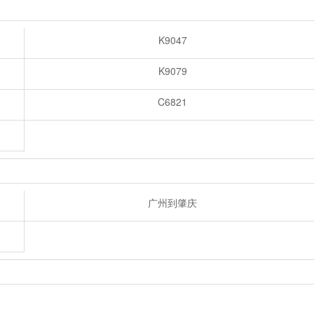
K9047
K9079
C6821
广州到肇庆