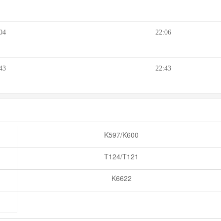
04
22:06
43
22:43
K597/K600
T124/T121
K6622