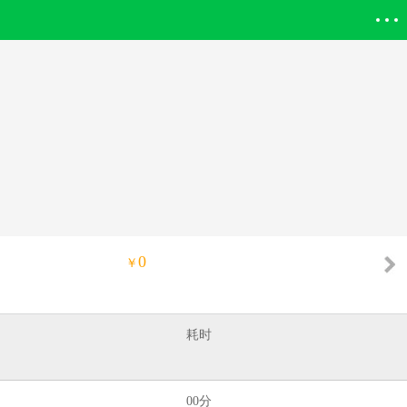
登录欣欣
0
￥
耗时
00分