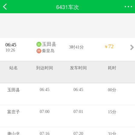
6431车次
欣欣首页
搜索
全部分类
登录欣欣
玉田县
06:45
72
￥
3时41分
10:26
秦皇岛
站名
到达时间
发车时间
耗时
06:45
06:45
玉田县
00分
07:00
07:01
富庄子
15分
07:16
07:20
唐山北
31分