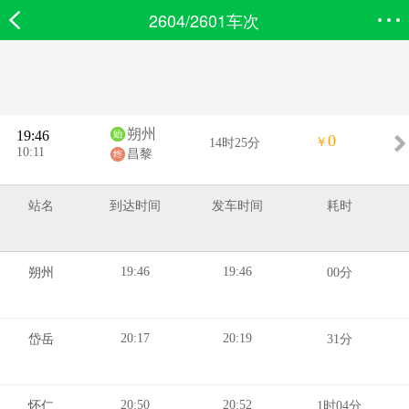
2604/2601车次
欣欣首页
搜索
全部分类
登录欣欣
朔州
19:46
0
￥
14时25分
10:11
昌黎
站名
到达时间
发车时间
耗时
19:46
19:46
朔州
00分
20:17
20:19
岱岳
31分
20:50
20:52
怀仁
1时04分