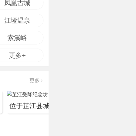
凤凰古城
江垭温泉
索溪峪
更多+
更多
位于芷江县城3.5公里的七里桥村，原是国民党空军司...