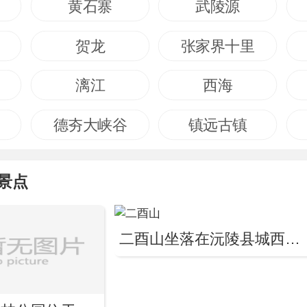
黄石寨
武陵源
贺龙
张家界十里
漓江
西海
德夯大峡谷
镇远古镇
景点
二酉山坐落在沅陵县城西北15公里处的二酉苗族乡乌宿村...