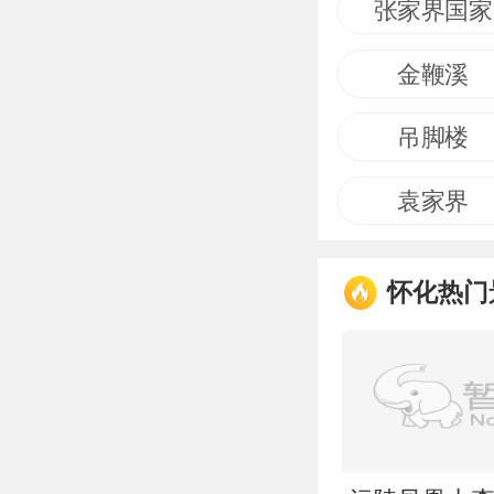
张家界国家
金鞭溪
吊脚楼
袁家界
怀化热门