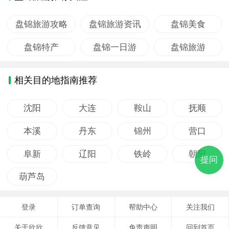
盘锦旅游攻略
盘锦旅游资讯
盘锦美食
盘锦特产
盘锦一日游
盘锦旅游
相关目的地指南推荐
沈阳
大连
鞍山
抚顺
本溪
丹东
锦州
营口
阜新
辽阳
铁岭
朝阳
提问
葫芦岛
登录
订单查询
帮助中心
关注我们
关于欣欣
反馈意见
免责声明
回到首页