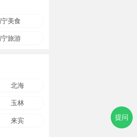
南宁美食
南宁旅游
北海
玉林
提问
来宾