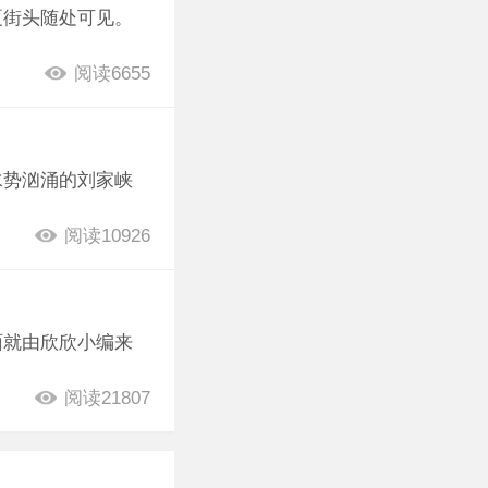
夏街头随处可见。
阅读6655
水势汹涌的刘家峡
阅读10926
面就由欣欣小编来
阅读21807