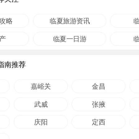
攻略
临夏旅游资讯
产
临夏一日游
指南推荐
嘉峪关
金昌
武威
张掖
庆阳
定西