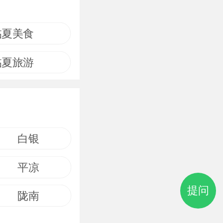
临夏美食
临夏旅游
白银
平凉
提问
陇南