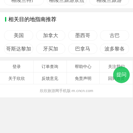
格陵兰特产
格陵兰旅游景点
格陵兰旅游
相关目的地指南推荐
美国
加拿大
墨西哥
古巴
哥斯达黎加
牙买加
巴拿马
波多黎各
登录
订单查询
帮助中心
关注我们
提问
关于欣欣
反馈意见
免责声明
回到首页
欣欣旅游网手机版-m.cncn.com