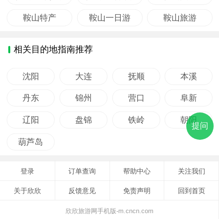
鞍山特产
鞍山一日游
鞍山旅游
相关目的地指南推荐
沈阳
大连
抚顺
本溪
丹东
锦州
营口
阜新
辽阳
盘锦
铁岭
朝阳
提问
葫芦岛
登录
订单查询
帮助中心
关注我们
关于欣欣
反馈意见
免责声明
回到首页
欣欣旅游网手机版-m.cncn.com