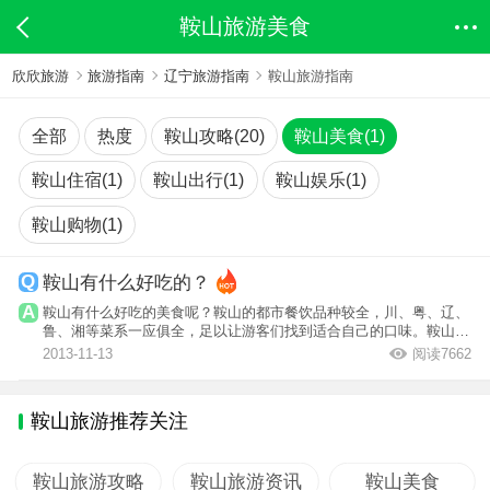
鞍山旅游美食
欣欣旅游
旅游指南
辽宁旅游指南
鞍山旅游指南
全部
热度
鞍山攻略(20)
鞍山美食(1)
鞍山住宿(1)
鞍山出行(1)
鞍山娱乐(1)
鞍山购物(1)
鞍山有什么好吃的？
鞍山有什么好吃的美食呢？鞍山的都市餐饮品种较全，川、粤、辽、
鲁、湘等菜系一应俱全，足以让游客们找到适合自己的口味。鞍山书
市附近、空...
2013-11-13
阅读7662
鞍山旅游推荐关注
鞍山旅游攻略
鞍山旅游资讯
鞍山美食