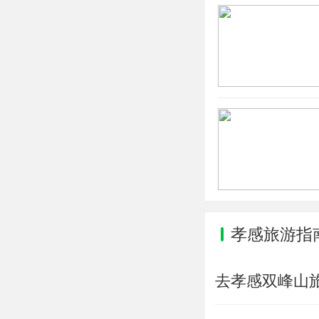
孝感旅游指
去孝感双峰山