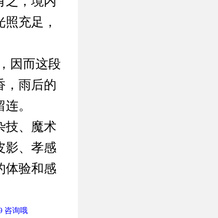
有之，境内
光照充足，
月，因而这段
香，雨后的
留连。
杂技、魔术
皮影、孝感
的体验和感
9 咨询哦