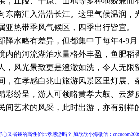
杂，丘陵、平原、山地等多种地貌兼而
向东南汇入浩浩长江。这里气候温润，
属亚热带季风气候区，四季出行皆宜。
部降水略有差异，但都集中于每年4-9
境内的河流湖泊水量格外丰盈，鱼肥稻
人，风光景致更是澄澈如洗，令人无限
间，在孝感白兆山旅游风景区里灯展、
精彩纷呈，游人可领略黄孝大鼓、云梦
民间艺术的风采，此时出游，亦有别样
心又省钱的高性价比孝感游吗？ 加欣欣小海微信：cncncom200