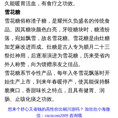
久能暖胃活血，有食疗之功效。
雪花糖
雪花糖俗称渣子糖，是耀州久负盛名的传统食
品。因其糖块颜色白亮，牙咬糖块时，糖渣纷
落，宛如飘雪，故名雪花糖。雪花糖是由灶糖
加芝麻改进而成。灶糖是古人专为腊月二十三
祭灶神用，后逐渐演进为雪花糖，历来受省内
外人称赞，向为馈赠亲友之佳品。
雪花糖系节令性产品，每年入冬雪花飘落时开
始生产上市，到来年春暖停产，使其能保持酥
脆爽口，香甜味长之特点，且具有健胃、润
肠、止咳化痰之功效。
想来个舒心又省钱的高性价比铜川游吗？ 加欣欣小海微
信：cncncom2009 咨询哦