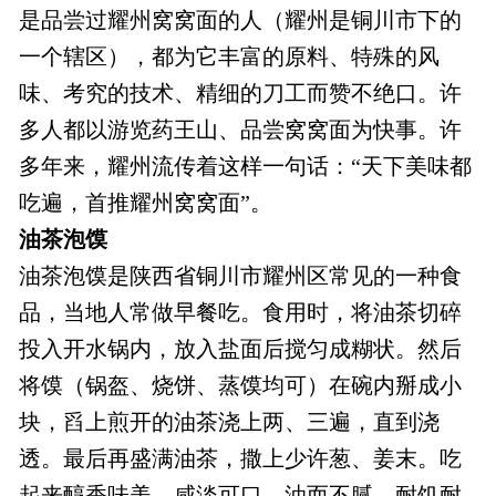
是品尝过耀州窝窝面的人（耀州是铜川市下的
一个辖区），都为它丰富的原料、特殊的风
味、考究的技术、精细的刀工而赞不绝口。许
多人都以游览药王山、品尝窝窝面为快事。许
多年来，耀州流传着这样一句话：“天下美味都
吃遍，首推耀州窝窝面”。
油茶泡馍
油茶泡馍是陕西省铜川市耀州区常见的一种食
品，当地人常做早餐吃。食用时，将油茶切碎
投入开水锅内，放入盐面后搅匀成糊状。然后
将馍（锅盔、烧饼、蒸馍均可）在碗内掰成小
块，舀上煎开的油茶浇上两、三遍，直到浇
透。最后再盛满油茶，撒上少许葱、姜末。吃
起来醇香味美，咸淡可口，油而不腻，耐饥耐