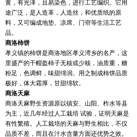
黄，有光泽，且易染色，进行工艺编织。它用
途广泛，是人造革，人造丝，和优质纸的原
料，又可编成地垫、凉席、门帘等生活工艺
品。
商洛柿饼
孝义镇的柿饼是商洛地区孝义湾乡的名产，这
里盛产的干帽盔柿子无核或少核，油质重，糖
粉足，色调鲜，味甜绵润。用之制成柿饼品质
极好，体大霜厚，甘甜绵软。
商洛天麻
商洛天麻野生资源原以镇安、山阳、柞水等县
为主，近几年经过人工栽培 试验，证明天麻是
有性繁殖。人工栽培的天麻与野生相比，不仅
品质不差，而且在汁水含量方面还优势之效。