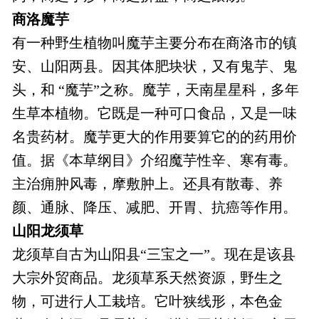
商洛魔芋
有一种野生植物叫魔芋主要分布在商洛市的镇
安、山阳两县。因其体肥块状，又有鬼芋、鬼
头，和 “魔芋”之称。魔芋，天南星星科，多年
生草本植物。它既是一种可口食品，又是一味
名贵药材。魔芋更大的作用要算它的的药用价
值。据《本草纲目》介绍魔芋性辛、寒有毒。
主治痈肿风毒，摩敷肿上。还具有散毒、养
颜、通脉、降压、减肥、开胃、抗癌等作用。
山阳龙须草
龙须草自古为山阳县“三宝之一”。现在是该县
大宗外贸商品。龙须草系天然资源，野生之
物，可进行人工栽培。它叶狭线形，本色金