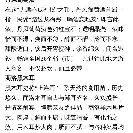
在这“无酒不成礼仪”之邦，丹凤葡萄酒首屈一
指，民谚“路过龙驹寨，喝酒忘吃菜” 即言此
酒。丹凤葡萄酒色如红宝石；透明晶亮，酒味
怡而不滞，爽而不薄，醇而不酽，冷而不寒，
甜酸适口，饮后开胃提神，余香绵久，闻名遐
迩，畅销全国26个省（市）。凡过往此地之游
人商客，不仅必饮，而且必带。
商洛黑木耳
黑木耳史称“上洛耳”，系天然的食用菌，历史
悠久。商洛木耳自古与郧耳齐名，久负盛誉，
是请客酬宾、馈赠亲友之佳品。商洛黑木耳片
大、肉厚，鲜而不腐，味道清香，有化毛之
效。用木耳炒大肉，肥而不腻；与各种菜看均