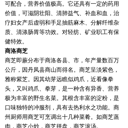
可配合，营养价值极高。它还具有一定的药用
价值，可滋阴壮阳、清肺益气、补血和血，治
疗妇女产后虚弱和手足抽筋麻木、分解纤维杂
质、清涤肠胃等功效。对轻纺、矿业职工有保
健特效。
商洛商芝
商芝即蕨分布于商洛各县、市，年产量数百万
公斤，因丹凤县商山而得名。商芝呈淡紫色，
雅称紫芝。因其幼芽远瞧似鸡爪，近看像拳
头，又叫鸡爪、拳芽，是一种含有异香、营养
极为丰富的野生名菜。其根含丰富的淀粉，是
口味独特的冲服剂，具有去热利水之功能。商
州厨师用商芝可烹调出十几种菜肴。如商芝蒸
肉，商芝小炒，商芝拼盘，商芝滚汤。