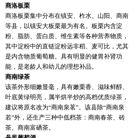
商洛板栗
商洛板栗集中分布在镇安、柞水、山阳、商南
等县，以镇安大板栗最为有名。板栗内含淀
粉、脂肪、蛋白质、维生素等各种营养物质，
其中淀粉中的直链淀粉远非稻、麦可比，尤其
是内含物质葡萄糖。具有明显的健胃补肾功
能，是老龄人和幼儿的理想补品。
商南绿茶
该茶外形细嫩显毫，具有嫩栗香、滋味鲜醇、
叶底黄绿明亮，属半烘半炒的高档优质绿茶，
建议将原名改为“商南泉茗”。该县除“商南泉
若”外，还生产三种中低档茶：商南春茶、砖
茶、商南富硒茶。
丹凤葡萄酒