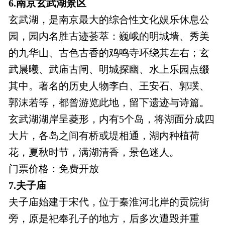
6.南京玄武湖景区
玄武湖，是南京最大的综合性文化娱乐休息公
园，园内名胜古迹荟萃：巍峨的明城墙、秀美
的九华山、古色古香的鸡鸣寺环绕其左右；玄
武晨曦、武庙古闸、明城探幽、水上乐园点缀
其中。著名的历史人物李白、王安石、郭璞、
郭沫若等，都曾游览此地，留下遗迹与诗篇。
玄武湖湖岸呈菱形，内有5个岛，将湖面分成四
大片，各岛之间有桥或堤相通，湖内种植荷
花，夏秋时节，满湖清香，景色迷人。
门票价格：免费开放
7.夫子庙
夫子庙始建于宋代，位于秦淮河北岸的贡院街
旁，原是祀奉孔子的地方，后多次遭毁并重