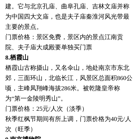
建。它与北京孔庙、曲阜孔庙、吉林文庙并称
为中国四大文庙，也是夫子庙秦淮河风光带最
主要的景点。
门票价格：景区免费，景区内的景点江南贡
院、夫子庙大成殿要单独买门票
8.栖霞山
栖霞山古称摄山，又名伞山，地处南京市东北
郊，三面环山，北临长江，风景区总面积860公
顷，主峰凤翔峰海拔286米。被乾隆皇帝称
为“第一金陵明秀山”。
门票价格：25元/人次（淡季）
秋季红枫节期间有所上调，门票价格为40元/人
次（旺季）