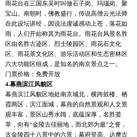
雨花台在三国东吴时叫做石子岗、玛瑙岗、聚
宝山。南朝时，佛教盛行，传说高僧云光法师
在此设坛讲经，因说法虔诚感动上苍，落花如
雨，人们开始称其为雨花台。雨花台风景名胜
区由名胜古迹区、烈士陵园区、雨花石文化
区、雨花茶文化区、游乐活动区和生态密林区
六大功能区组成，是知名的南京景点之一。
门票价格：免费开放
4.幕燕滨江风貌区
幕燕滨江风貌区地处南京城北，横跨鼓楼、栖
霞两区，滨江面城，幕燕的自然景观和人文景
观丰富，景区山秀水阔，底蕴深厚，名胜荟
萃，向有“金陵古佳丽地，而北郊为最”之誉，
古金陵四十八景中的六景：幕府登高、达摩古