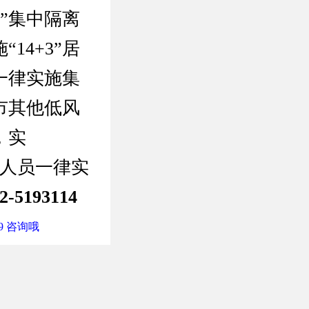
3”集中隔离
4+3”居
一律实施集
市其他低风
，实
的人员一律实
193114
9 咨询哦