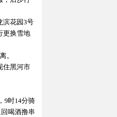
龙滨花园3号
行更换雪地
隔离。
现住黑河市
9时14分骑
返回喝酒撸串