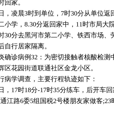
2时回家。
日，凌晨3时到单位，7时30分从单位返
二小学，8.30分返回家中，11时市局大
1时30分去黑河市第二小学、铁西市场、
时后自行居家隔离。
诊病例32：为密切接触者核酸检测
辉区花园街道联通社区金龙小区。
病学调查，主要行程轨迹如下：
，17时18分-17时35分练车，后开车回家
往通江路6委5组国税2号楼朋友家做客;2