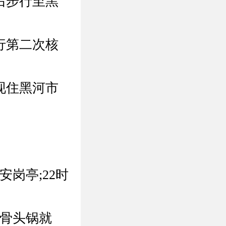
后步行至黑
行第二次核
现住黑河市
安岗亭;22时
源骨头锅就