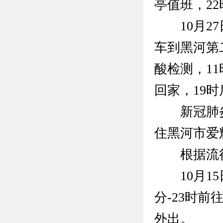
亭值班，2
10月27
车到黑河第
酸检测，1
回家，19
新冠肺炎确
住黑河市爱
根据流行
10月15日
分-23时前
外出。