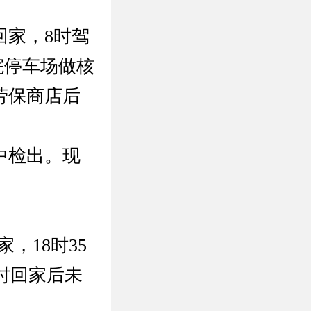
回家，8时驾
院停车场做核
劳保商店后
中检出。现
，18时35
3时回家后未