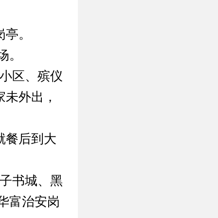
岗亭。
场。
馆小区、殡仪
家未外出，
就餐后到大
双子书城、黑
到华富治安岗