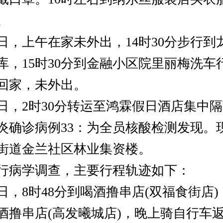
。
日，上午在家未外出，14时30分步行到
库，15时30分到金融小区院里丽梅洗车
回家，未外出。
日，2时30分转运至鸿霖假日酒店集中
诊病例33：为全员核酸检测发现。
街道金兰社区林业集资楼。
病学调查，主要行程轨迹如下：
，8时48分到喝酒撸串店(双福食街店)，
酒撸串店(高发曦城店)，晚上骑自行车