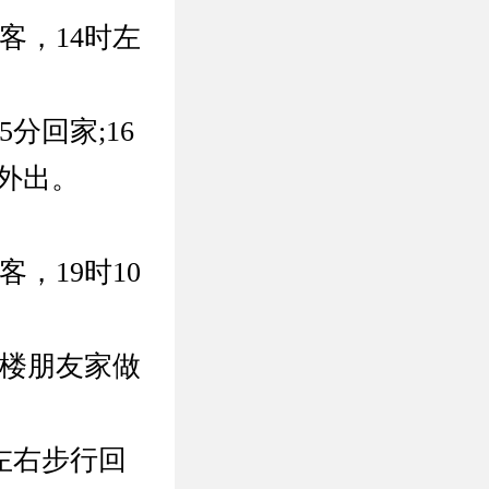
客，14时左
分回家;16
未外出。
，19时10
号楼朋友家做
左右步行回